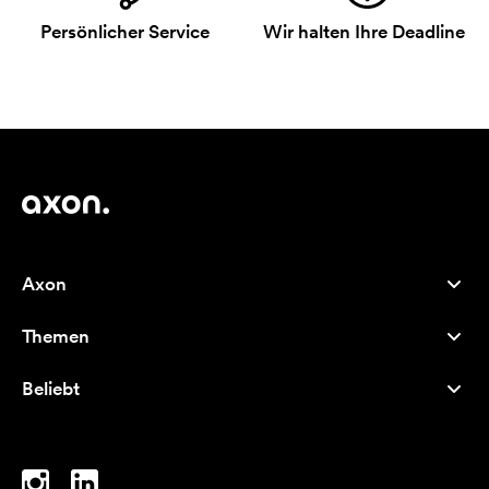
Persönlicher Service
Wir halten Ihre Deadline
Axon
Kundenservice
Themen
Über uns
Neuheiten
Careers
Beliebt
Bestseller
Kugelschreiber
Nachhaltigkeit
Marken
Stofftaschen
Inspiration
Notizbücher