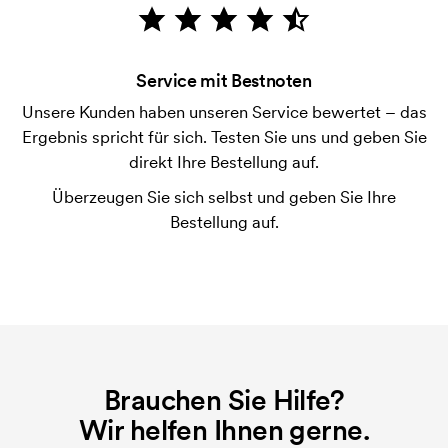
Die Zahlung erfolgt gegen Rechnung 30 Tage nach
Bonitätsprüfung. Die Rechnung wird nach Lieferung
der Ware versendet. Kartenzahlung ist auch
Service mit Bestnoten
möglich.
Unsere Kunden haben unseren Service bewertet – das
Ist es möglich die Klip der Kugelschreiber zu
Ergebnis spricht für sich. Testen Sie uns und geben Sie
bedrucken?
direkt Ihre Bestellung auf.
Ja, meistens ist es möglich. Die Druckfläche kann
jedoch sehr unterschiedlich sein. Normalerweise ist
Überzeugen Sie sich selbst und geben Sie Ihre
es nicht möglich, mehr als eine maximale
Bestellung auf.
Zeichenkette zu drucken.
Was ist eine Druckschablone?
Die Druckschablone ist eine Art Vorlage die beim
Druckvorgang verwendet wird. Für jede Farbe die
gedruckt werden soll, wird eine Druckschablone
benötigt. Bei einer widerholten Bestellung entfallen
Brauchen Sie Hilfe?
diese Kosten.
Wir helfen Ihnen gerne.