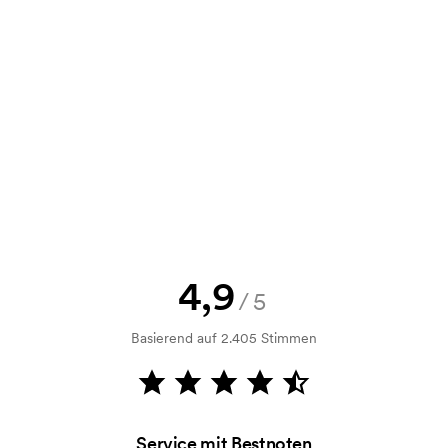
e Skizze als auch ein Angebot
d. Möchten Sie jetzt eine Skizze
nd Sie erhalten die Skizze innerhalb
h Bonitätsprüfung. Die Rechnung
ahlung ist auch möglich.
4,9
/5
edrucken?
Basierend auf 2.405 Stimmen
 jedoch sehr unterschiedlich sein.
ne maximale Zeichenkette zu drucken.
m Druckvorgang verwendet wird. Für
Service mit Bestnoten