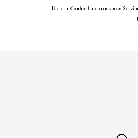
jede Farbe die gedruckt werden soll, wird eine D
Unsere Kunden haben unseren Service b
widerholten Bestellung entfallen diese Kosten.