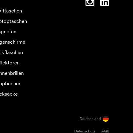
offtaschen
ptoptaschen
gneten
genschirme
inkflaschen
flektoren
nnenbrillen
ppbecher
cksäcke
Deutschland
Datenschutz
AGB