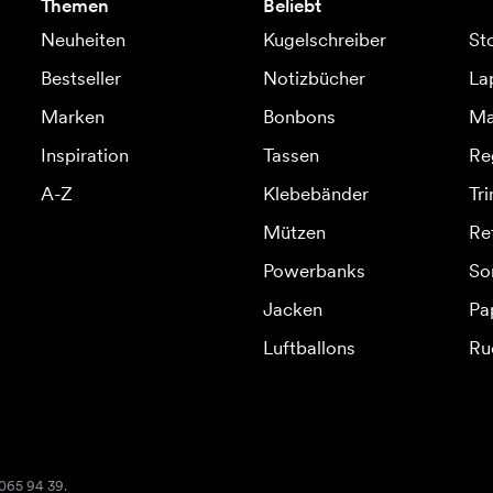
Themen
Beliebt
Neuheiten
Kugelschreiber
St
Bestseller
Notizbücher
La
Marken
Bonbons
Ma
Inspiration
Tassen
Re
A-Z
Klebebänder
Tr
Mützen
Re
Powerbanks
So
Jacken
Pa
Luftballons
Ru
2065 94 39.