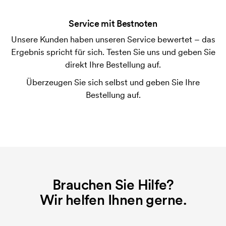
der Ware versendet. Kartenzahlung ist auch
Service mit Bestnoten
möglich.
Unsere Kunden haben unseren Service bewertet – das
Was ist eine Druckschablone?
Ergebnis spricht für sich. Testen Sie uns und geben Sie
Die Druckschablone ist eine Art Vorlage die beim
direkt Ihre Bestellung auf.
Druckvorgang verwendet wird. Für jede Farbe die
Überzeugen Sie sich selbst und geben Sie Ihre
gedruckt werden soll, wird eine Druckschablone
Bestellung auf.
benötigt. Bei einer widerholten Bestellung entfallen
diese Kosten.
Was sind Startkosten?
Bei einigen Produkten fallen Startkosten für den
Druck an. Die Startkosten sind eine Startgebühr für
den Druck. Die Startkosten verschwinden nicht bei
Brauchen Sie Hilfe?
einer Nachbestellung.
Wir helfen Ihnen gerne.