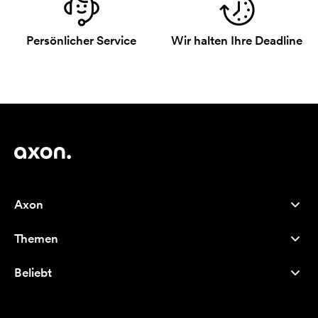
Persönlicher Service
Wir halten Ihre Deadline
Axon
Kundenservice
Themen
Über uns
Neuheiten
Careers
Beliebt
Bestseller
Kugelschreiber
Nachhaltigkeit
Marken
Stofftaschen