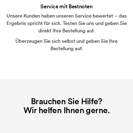
Service mit Bestnoten
möglich.
Unsere Kunden haben unseren Service bewertet – das
Was ist eine Druckschablone?
Ergebnis spricht für sich. Testen Sie uns und geben Sie
Die Druckschablone ist eine Art Vorlage die beim
direkt Ihre Bestellung auf.
Druckvorgang verwendet wird. Für jede Farbe die
Überzeugen Sie sich selbst und geben Sie Ihre
gedruckt werden soll, wird eine Druckschablone
Bestellung auf.
benötigt. Bei einer widerholten Bestellung entfallen
diese Kosten.
Brauchen Sie Hilfe?
Wir helfen Ihnen gerne.