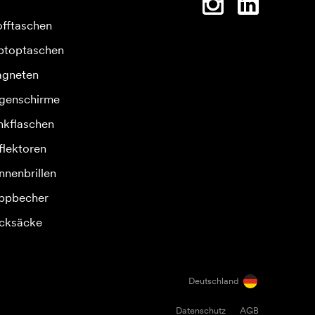
offtaschen
ptoptaschen
gneten
genschirme
inkflaschen
flektoren
nnenbrillen
ppbecher
cksäcke
Deutschland
Datenschutz
AGB