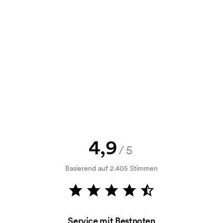
e Skizze als auch ein Angebot
d. Möchten Sie jetzt eine Skizze
nd Sie erhalten die Skizze innerhalb
h Bonitätsprüfung. Die Rechnung
ahlung ist auch möglich.
4,9
/5
Basierend auf 2.405 Stimmen
m Druckvorgang verwendet wird. Für
ruckschablone benötigt. Bei einer
Service mit Bestnoten