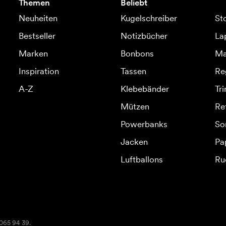
Themen
Beliebt
Neuheiten
Kugelschreiber
St
Bestseller
Notizbücher
La
Marken
Bonbons
Ma
Inspiration
Tassen
Re
A-Z
Klebebänder
Tr
Mützen
Re
Powerbanks
So
Jacken
Pa
Luftballons
Ru
2065 94 39.