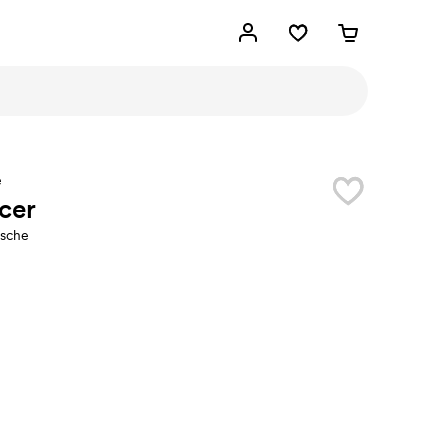
e
cer
sche