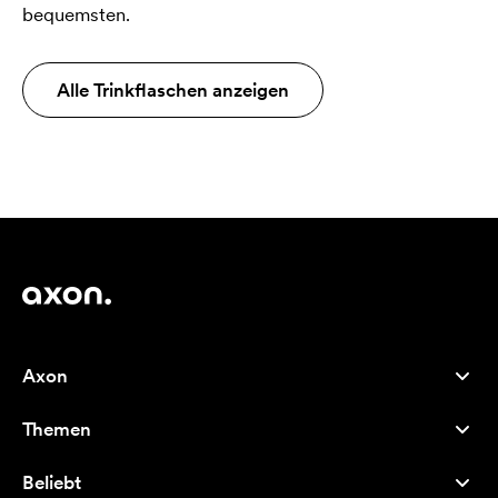
bequemsten.
Alle Trinkflaschen anzeigen
Axon
Kundenservice
Themen
Über uns
Neuheiten
Careers
Beliebt
Bestseller