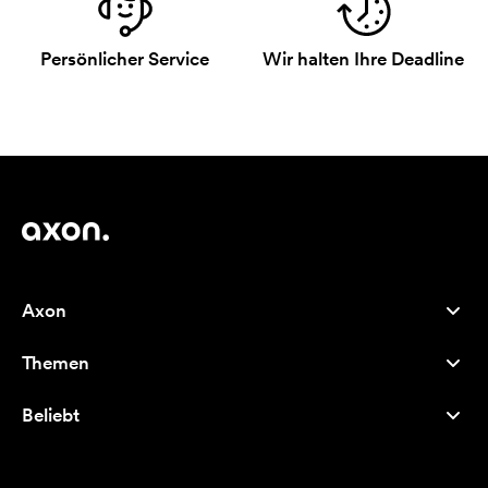
Persönlicher Service
Wir halten Ihre Deadline
Axon
Kundenservice
Themen
Über uns
Neuheiten
Careers
Beliebt
Bestseller
Kugelschreiber
Nachhaltigkeit
Marken
Stofftaschen