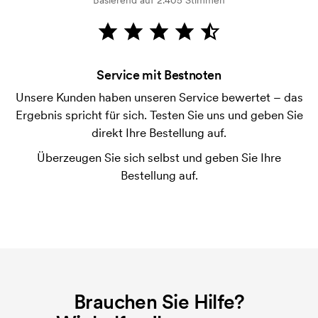
Basierend auf 2.405 Stimmen
Wie bezahle ich?
Die Zahlung erfolgt gegen Rechnung 30 Tage nach
Bonitätsprüfung. Die Rechnung wird nach Lieferung
der Ware versendet. Kartenzahlung ist auch
Service mit Bestnoten
möglich.
Unsere Kunden haben unseren Service bewertet – das
Was ist eine Druckschablone?
Ergebnis spricht für sich. Testen Sie uns und geben Sie
Die Druckschablone ist eine Art Vorlage die beim
direkt Ihre Bestellung auf.
Druckvorgang verwendet wird. Für jede Farbe die
Überzeugen Sie sich selbst und geben Sie Ihre
gedruckt werden soll, wird eine Druckschablone
Bestellung auf.
benötigt. Bei einer widerholten Bestellung entfallen
diese Kosten.
Brauchen Sie Hilfe?