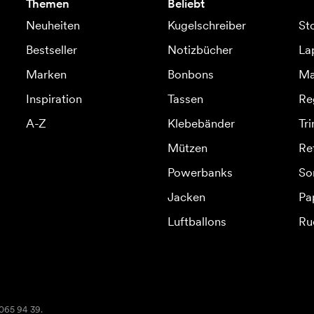
Themen
Beliebt
Neuheiten
Kugelschreiber
St
Bestseller
Notizbücher
La
Marken
Bonbons
Ma
Inspiration
Tassen
Re
A-Z
Klebebänder
Tr
Mützen
Re
Powerbanks
So
Jacken
Pa
Luftballons
Ru
2065 94 39.