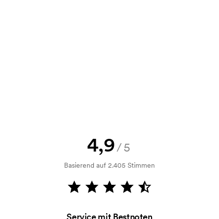
e Skizze als auch ein Angebot
d. Möchten Sie jetzt eine Skizze
nd Sie erhalten die Skizze innerhalb
h Bonitätsprüfung. Die Rechnung
ahlung ist auch möglich.
4,9
/5
Basierend auf 2.405 Stimmen
m Druckvorgang verwendet wird. Für
ruckschablone benötigt. Bei einer
Service mit Bestnoten