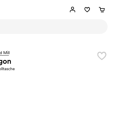
d Mill
gon
ltasche