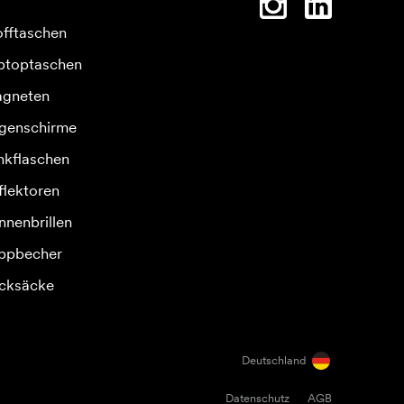
offtaschen
ptoptaschen
gneten
genschirme
inkflaschen
flektoren
nnenbrillen
ppbecher
cksäcke
Deutschland
Datenschutz
AGB