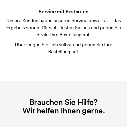
der Ware versendet. Kartenzahlung ist auch
Service mit Bestnoten
möglich.
Unsere Kunden haben unseren Service bewertet – das
Ist es möglich die Klip der Kugelschreiber zu
Ergebnis spricht für sich. Testen Sie uns und geben Sie
bedrucken?
direkt Ihre Bestellung auf.
Ja, meistens ist es möglich. Die Druckfläche kann
jedoch sehr unterschiedlich sein. Normalerweise ist
Überzeugen Sie sich selbst und geben Sie Ihre
es nicht möglich, mehr als eine maximale
Bestellung auf.
Zeichenkette zu drucken.
Was ist eine Druckschablone?
Die Druckschablone ist eine Art Vorlage die beim
Druckvorgang verwendet wird. Für jede Farbe die
gedruckt werden soll, wird eine Druckschablone
benötigt. Bei einer widerholten Bestellung entfallen
Brauchen Sie Hilfe?
diese Kosten.
Wir helfen Ihnen gerne.